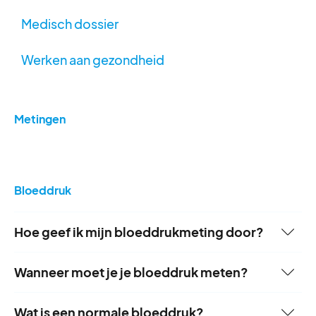
Medisch dossier
Werken aan gezondheid
Metingen
Bloeddruk
Hoe geef ik mijn bloeddrukmeting door?
Dit kan op 2 manieren:
Wanneer moet je je bloeddruk meten?
- via jouw
portaal
(Lees
hier
hoe je dat kunt doen,
Heb je een hoge bloeddruk en slik je medicijnen?
Wat is een normale bloeddruk?