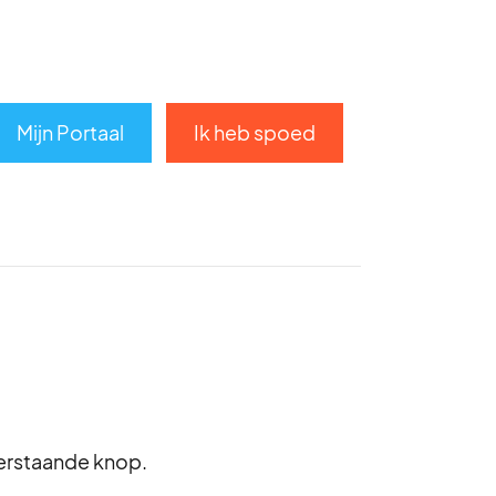
Mijn Portaal
Ik heb spoed
derstaande knop.